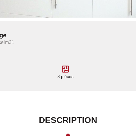
age
seim31
3 pièces
DESCRIPTION