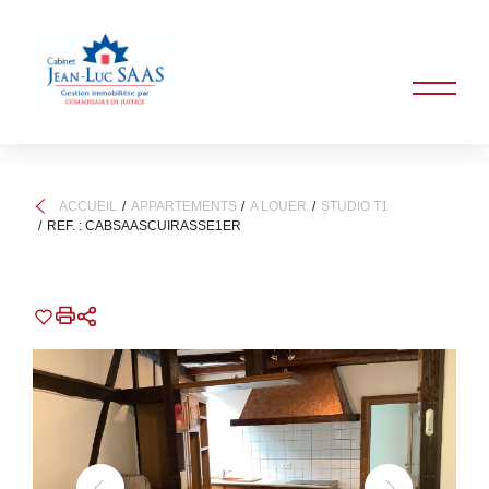
ACCUEIL
APPARTEMENTS
A LOUER
STUDIO T1
REF. : CABSAASCUIRASSE1ER