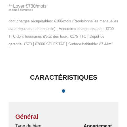
**
Loyer €730/mois
charges comprises
dont charges récupérables: €160/mois (Provisionnelles mensuelles
|
avec régularisation annuelle)
Honoraires charge locataire: €700
|
TTC
dont honoraires d'état des lieux: €175 TTC
Dépôt de
|
|
garantie: €570
67600 SELESTAT
Surface habitable: 87.44m²
CARACTÉRISTIQUES
Général
Type de bien
Appartement